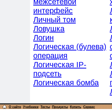
межсетевой
интерфейс
Личный том
Ловушка
Логин
Логическая (булева)
операция
Логическая IP-
подсеть
Логическая бомба
О сайте
Учебники
Тесты
Продукты
Купить
Сервис