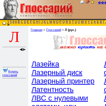
٠
��
1
5
8
A
B
C
D
E
F
G
H
I
J
K
L
M
N
O
P
Q
R
S
T
U
V
W
X
Y
Z
А
Б
В
Г
Главная
>
Глоссарий
>
Л (рус.)
Л
Лазейка
Лазерный диск
Купить
глоссарий
Лазерный принтер
Латентность
ЛВС с нулевыми