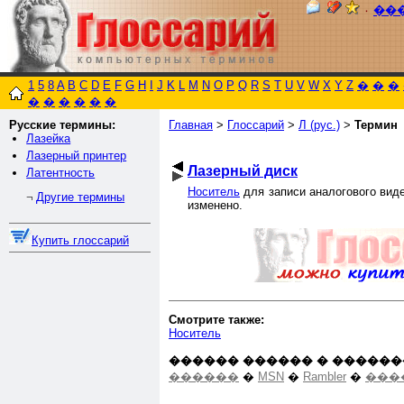
٠
��
1
5
8
A
B
C
D
E
F
G
H
I
J
K
L
M
N
O
P
Q
R
S
T
U
V
W
X
Y
Z
�
�
�
�
�
�
�
�
�
Русские термины:
Главная
>
Глоссарий
>
Л (рус.)
>
Термин
Лазейка
Лазерный принтер
Лазерный диск
Латентность
Носитель
для записи аналогового вид
Другие термины
¬
изменено.
Купить глоссарий
Смотрите также:
Носитель
������ ������ � ������
������
�
MSN
�
Rambler
�
���