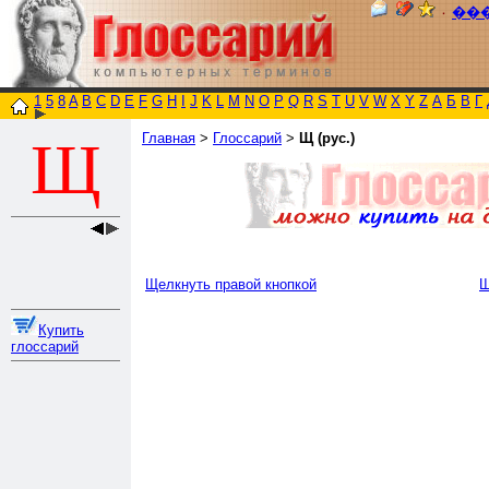
٠
��
1
5
8
A
B
C
D
E
F
G
H
I
J
K
L
M
N
O
P
Q
R
S
T
U
V
W
X
Y
Z
А
Б
В
Г
Главная
>
Глоссарий
>
Щ (рус.)
Щ
Щелкнуть правой кнопкой
Щ
Купить
глоссарий