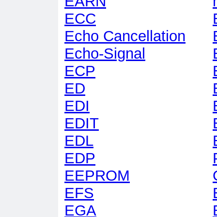
EARN
ECC
Echo Cancellation
Echo-Signal
ECP
ED
EDI
EDIT
EDL
EDP
EEPROM
EFS
EGA