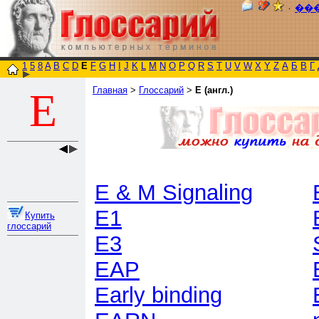
٠
��
1
5
8
A
B
C
D
E
F
G
H
I
J
K
L
M
N
O
P
Q
R
S
T
U
V
W
X
Y
Z
А
Б
В
Г
Главная
>
Глоссарий
>
E (англ.)
E
E & M Signaling
E1
Купить
глоссарий
E3
EAP
Early binding