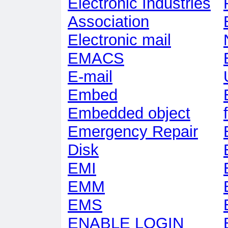
Electronic Industries
Association
Electronic mail
EMACS
E-mail
Embed
Embedded object
Emergency Repair
Disk
EMI
EMM
EMS
ENABLE LOGIN