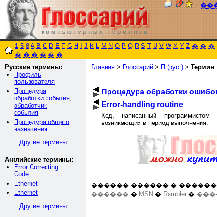
٠
��
1
5
8
A
B
C
D
E
F
G
H
I
J
K
L
M
N
O
P
Q
R
S
T
U
V
W
X
Y
Z
�
�
�
�
�
�
�
�
�
Русские термины:
Главная
>
Глоссарий
>
П (рус.)
>
Термин
Профиль
пользователя
Процедура
Процедура обработки ошибок
обработки события,
Error-handling routine
обработчик
события
Код, написанный программистом 
Процедура общего
возникающих в период выполнения.
назначения
Другие термины
¬
Английские термины:
Error Correcting
Code
Ethernet
������ ������ � ������
Ethernet
������
�
MSN
�
Rambler
�
���
Другие термины
¬