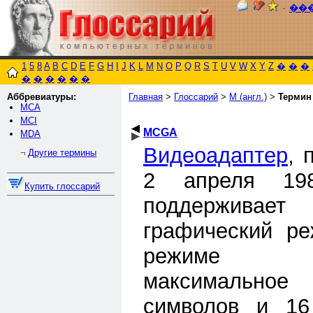
٠
��
1
5
8
A
B
C
D
E
F
G
H
I
J
K
L
M
N
O
P
Q
R
S
T
U
V
W
X
Y
Z
�
�
�
�
�
�
�
�
�
Аббревиатуры:
Главная
>
Глоссарий
>
M (англ.)
>
Термин
MCA
MCI
MCGA
MDA
Видеоадаптер
, 
Другие термины
¬
2 апреля 198
Купить глоссарий
поддержива
графический ре
режиме по
максимальное 
символов и 16