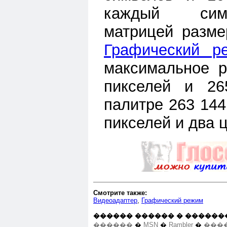
каждый сим
матрицей разме
Графический р
максимальное р
пикселей и 26
палитре 263 144
пикселей и два ц
Смотрите также:
Видеоадаптер
,
Графический режим
������ ������ � ������
������
�
MSN
�
Rambler
�
����