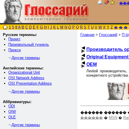
٠
��
1
5
8
A
B
C
D
E
F
G
H
I
J
K
L
M
N
O
P
Q
R
S
T
U
V
W
X
Y
Z
�
�
�
Русские термины:
Главная
>
Глоссарий
>
П (р
Проект
Произвольный туннель
Производитель о
Прокси
Original Equipment
Другие термины
¬
OEM
Английские термины:
Любой производитель,
Organizational Unit
конкретного устройства.
OSI Network Address
OSI Presentation Address
Другие термины
¬
Аббревиатуры:
ODI
OIW
������ ������ 
OLE
������
�
MSN
�
Ra
Другие термины
¬