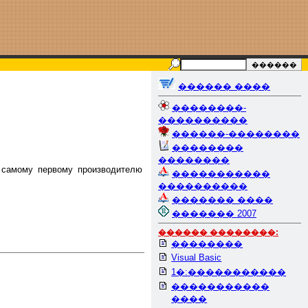
������ ����
��������-
����������
������-��������
��������
��������
 самому первому производителю
�����������
����������
������� ����
������� 2007
������ ��������:
��������
Visual Basic
1�:�����������
�����������
����