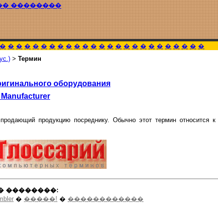
�� ��������
�
�
�
�
�
�
�
�
�
�
�
�
�
�
�
�
�
�
�
�
�
�
�
�
�
ус.)
>
Термин
ригинального оборудования
 Manufacturer
 продающий продукцию посреднику. Обычно этот термин относится к
� ��������:
mbler
�
�����!
�
������������