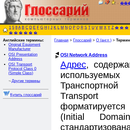
٠
��
1
5
8
A
B
C
D
E
F
G
H
I
J
K
L
M
N
O
P
Q
R
S
T
U
V
W
X
Y
Z
�
�
�
�
�
�
�
�
�
Английские термины:
Главная
>
Глоссарий
>
O (англ.)
>
Термин
Original Equipment
Manufacturer
OSI Presentation
OSI Network Address
Address
Адрес
, содержа
OSI Transport
Protocol Class 0
используемых
(Simple Class)
Другие термины
¬
Транспортной
Transport 
Купить глоссарий
форматируется
(Initial Doma
стандартизова