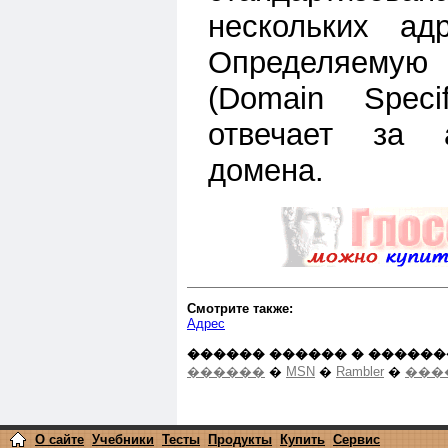
нескольких ад
Определяему
(Domain Speci
отвечает за 
домена.
Смотрите также:
Адрес
������ ������ � ������
������
�
MSN
�
Rambler
�
���
О сайте
Учебники
Тесты
Продукты
Купить
Сервис