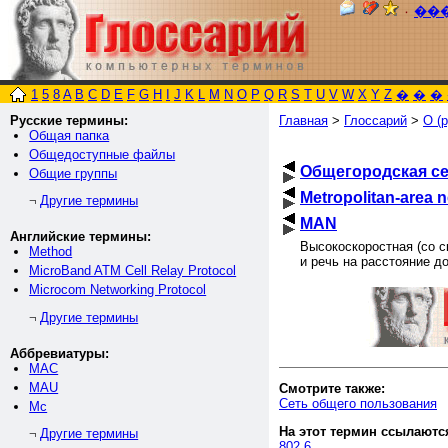
٠
��
1
5
8
A
B
C
D
E
F
G
H
I
J
K
L
M
N
O
P
Q
R
S
T
U
V
W
X
Y
Z
�
�
�
Русские термины:
Главная
>
Глоссарий
>
О (р
Общая папка
Общедоступные файлы
Общегородская с
Общие группы
Metropolitan-area 
Другие термины
¬
MAN
Английские термины:
Высокоскоростная (со 
Method
и речь на расстояние д
MicroBand ATM Cell Relay Protocol
Microcom Networking Protocol
Другие термины
¬
Аббревиатуры:
MAC
MAU
Смотрите также:
Сеть общего пользования
Mc
На этот термин ссылаютс
Другие термины
¬
802.6