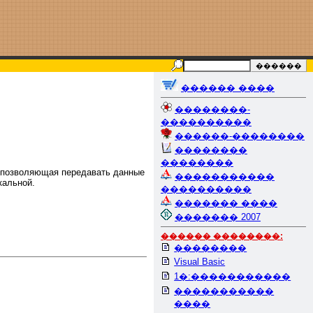
������ ����
��������-
����������
������-��������
��������
��������
 позволяющая передавать данные
�����������
кальной.
����������
������� ����
������� 2007
������ ��������:
��������
Visual Basic
1�:�����������
�����������
����