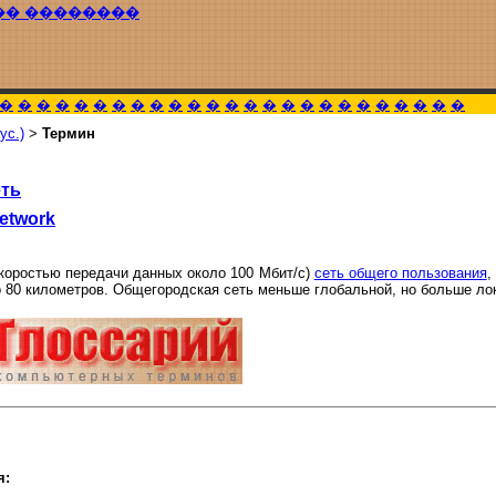
�� ��������
�
�
�
�
�
�
�
�
�
�
�
�
�
�
�
�
�
�
�
�
�
�
�
�
�
ус.)
>
Термин
еть
network
скоростью передачи данных около 100 Мбит/с)
сеть общего пользования
,
о 80 километров. Общегородская сеть меньше глобальной, но больше ло
я: