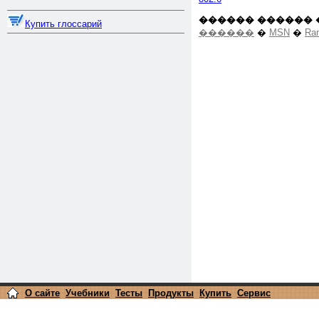
������ ������ 
Купить глоссарий
������
�
MSN
�
Ra
О сайте
Учебники
Тесты
Продукты
Купить
Сервис