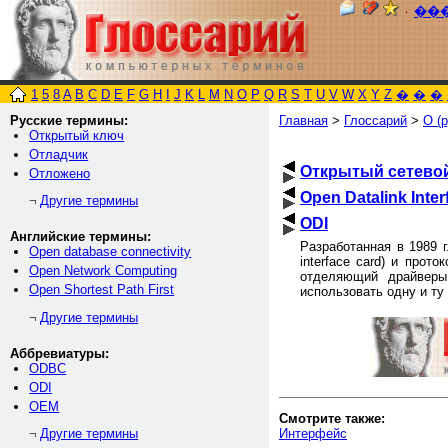
٠
��
1
5
8
A
B
C
D
E
F
G
H
I
J
K
L
M
N
O
P
Q
R
S
T
U
V
W
X
Y
Z
�
�
�
Русские термины:
Главная
>
Глоссарий
>
О (р
Открытый ключ
Отладчик
Открытый сетево
Отложено
Open Datalink Inter
Другие термины
¬
ODI
Английские термины:
Разработанная в 1989 г
Open database connectivity
interface card) и прот
Open Network Computing
отделяющий драйверы 
Open Shortest Path First
использовать одну и ту
Другие термины
¬
Аббревиатуры:
ODBC
ODI
OEM
Смотрите также:
Интерфейс
Другие термины
¬