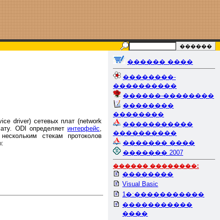
������ ����
��������-
����������
������-��������
��������
��������
ce driver) сетевых плат (network
�����������
плату. ODI определяет
интерфейс
,
����������
 нескольким стекам протоколов
������� ����
ы:
������� 2007
������ ��������:
��������
Visual Basic
1�:�����������
�����������
����