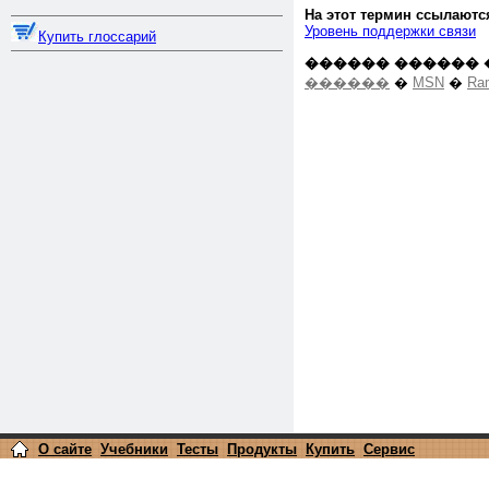
На этот термин ссылаютс
Уровень поддержки связи
Купить глоссарий
������ ������ 
������
�
MSN
�
Ra
О сайте
Учебники
Тесты
Продукты
Купить
Сервис