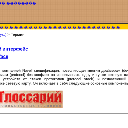
�� ��������
�
�
�
�
�
�
�
�
�
�
�
�
�
�
�
�
�
�
�
�
�
�
�
�
�
ус.)
>
Термин
й интерфейс
face
. компанией Novell спецификация, позволяющая многим драйверам (devi
околам (protocol) без конфликтов использовать одну и ту же сетевую 
устройств от стеков протоколов (protocol stack) и позволяющий
 же сетевую карту. Он включает в себя следующие основные компонент