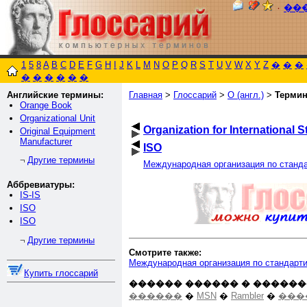
٠
��
1
5
8
A
B
C
D
E
F
G
H
I
J
K
L
M
N
O
P
Q
R
S
T
U
V
W
X
Y
Z
�
�
�
�
�
�
�
�
�
Английские термины:
Главная
>
Глоссарий
>
O (англ.)
>
Терми
Orange Book
Organizational Unit
Organization for International 
Original Equipment
Manufacturer
ISO
Другие термины
¬
Международная организация по станд
Аббревиатуры:
IS-IS
ISO
ISO
Другие термины
¬
Смотрите также:
Международная организация по стандарт
Купить глоссарий
������ ������ � ������
������
�
MSN
�
Rambler
�
���