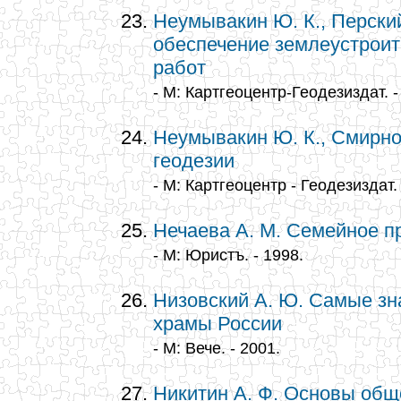
Неумывакин Ю. К., Перский
обеспечение землеустроит
работ
- М: Картгеоцентр-Геодезиздат. -
Неумывакин Ю. К., Смирно
геодезии
- М: Картгеоцентр - Геодезиздат. 
Нечаева А. М. Семейное п
- М: Юристъ. - 1998.
Низовский А. Ю. Самые з
храмы России
- М: Вече. - 2001.
Никитин А. Ф. Основы общ