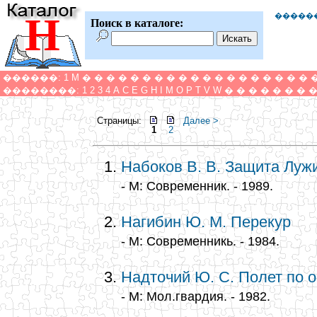
Н
�����
Поиск в каталоге:
������:
1
M
�
�
�
�
�
�
�
�
�
�
�
�
�
�
�
�
�
�
�
��������:
1
2
3
4
A
C
E
G
H
I
M
O
P
T
V
W
�
�
�
�
�
�
�
Страницы:
Далее >
1
2
Набоков В. В. Защита Луж
- М: Современник. - 1989.
Нагибин Ю. М. Перекур
- М: Современникь. - 1984.
Надточий Ю. С. Полет по 
- М: Мол.гвардия. - 1982.