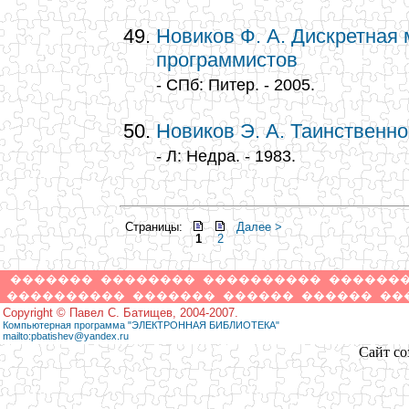
Новиков Ф. А. Дискретная
программистов
- СПб: Питер. - 2005.
Новиков Э. А. Таинственно
- Л: Недра. - 1983.
Страницы:
Далее >
1
2
�������
��������
����������
������
����������
�������
������
������
��
Copyright © Павел С. Батищев, 2004-2007.
Компьютерная программа "ЭЛЕКТРОННАЯ БИБЛИОТЕКА"
mailto:pbatishev@yandex.ru
Сайт со