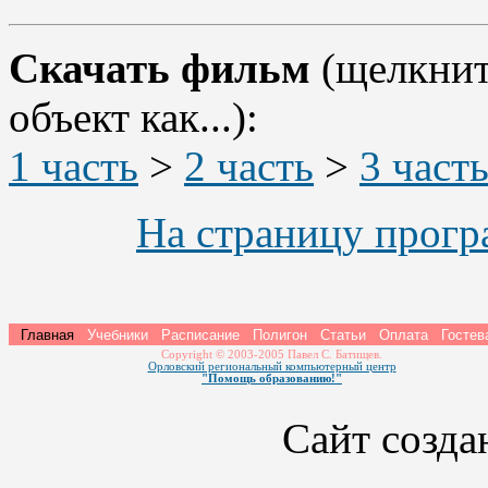
Скачать фильм
(щелкнит
объект как...):
1 часть
>
2 часть
>
3 част
На страницу прогр
Главная
Учебники
Расписание
Полигон
Статьи
Оплата
Гостев
Copyright © 2003-2005 Павел С. Батищев.
Орловский региональный компьютерный центр
"Помощь образованию!"
Сайт созда