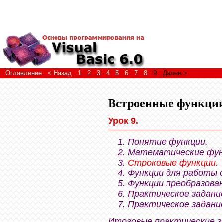
Оглавление
< Назад
1
2
3
4
5
6
7
8
9
Далее >
Встроенные функци
Урок 9.
Понятие функции.
Математические фун
Строковые функции.
Функции для работы 
Функции преобразова
Практическое задани
Практическое задани
Итоговые практические з