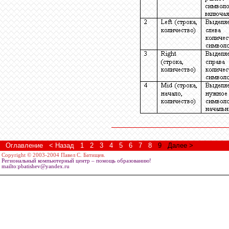
Оглавление
< Назад
1
2
3
4
5
6
7
8
9
Далее >
Copyright © 2003-2004 Павел С. Батищев.
Региональный компьютерный центр – помощь образованию!
mailto:pbatishev@yandex.ru