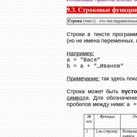
9.3. Строковые функци
Строка
(текст) - это последователь
Строки в тексте програ
(но не имена переменных, 
Например:
a = "Вася"
b = a + "
Иванов"
Примечание:
так здесь пок
Строка может быть
пуст
символ
а. Для обозначени
пробелов между ними:
a =