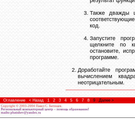
результат функц
Также дважды 
соответствующи
код.
Запустите прог
щелкните по кн
остановите, исп
программе.
Доработайте прогр
вычислением квадр
неотрицательным.
Оглавление
< Назад
1
2
3
4
5
6
7
8
9
Далее >
Copyright © 2003-2004 Павел С. Батищев.
Региональный компьютерный центр – помощь образованию!
mailto:pbatishev@yandex.ru