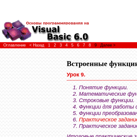
Оглавление
< Назад
1
2
3
4
5
6
7
8
9
Далее >
Встроенные функци
Урок 9.
Понятие функции.
Математические фун
Строковые функции.
Функции для работы 
Функции преобразова
Практическое задани
Практическое задани
Итоговые практические з