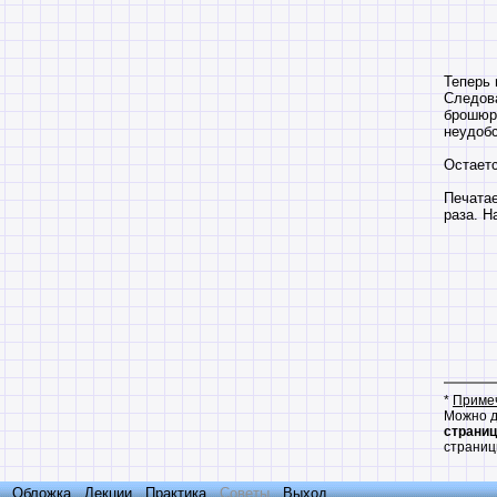
Теперь 
Следова
брошюры
неудобс
Oстаетс
Печатае
раза. Н
*
Примеч
Можно д
страни
страницы
Обложка
Лекции
Практика
Советы
Выход