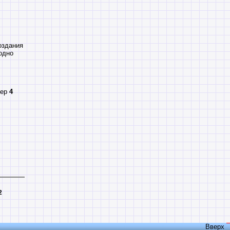
оздания
одно
тер
4
2
Вверх