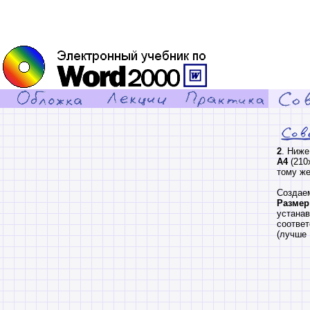
2
. Ниже
А4
(210
тому же
Создае
Размер
устана
соответ
(лучше 