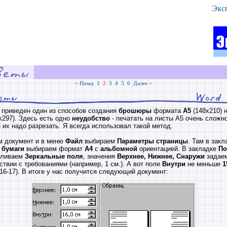
Экс
< Назад
1
2
3
4
5
6
Далее >
 приведен один из способов создания
брошюры
формата
А5
(148х210) 
х297). Здесь есть одно
неудобство
- печатать на листы А5 очень сложно
 их надо разрезать. Я всегда использовал такой метод.
м документ и в меню
Файл
выбираем
Параметры страницы
. Там в закл
 бумаги
выбираем формат
А4
с
альбомной
ориентацией. В закладке
По
вливаем
Зеркальные поля
, значения
Верхнее, Нижнее, Снаружи
задае
ствии с требованиями (например, 1 см.). А вот поле
Внутри
не меньше
1
16-17). В итоге у нас получится следующий документ: