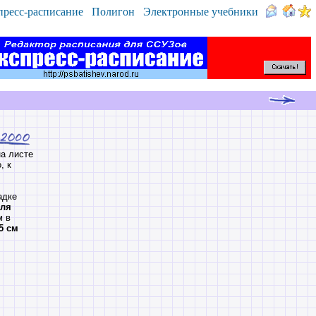
пресс-расписание
Полигон
Электронные учебники
на листе
, к
адке
ля
м в
5 см