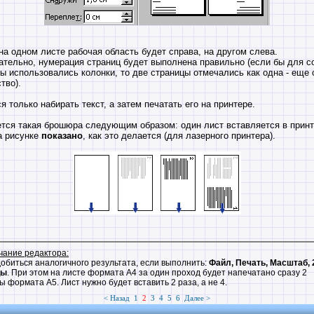
на одном листе рабочая область будет справа, на другом слева.
тельно, нумерация страниц будет выполнена правильно (если бы для с
 использовались колонки, то две страницы отмечались как одна - еще 
тво).
я только набирать текст, а затем печатать его на принтере.
тся такая брошюра следующим образом: один лист вставляется в прин
а рисунке
показано
, как это делается (для лазерного принтера).
ание редактора:
обиться аналогичного результата, если выполнить:
Файл, Печать, Масштаб, 
цы
. При этом на листе формата А4 за один проход будет напечатано сразу 2
 формата А5. Лист нужно будет вставить 2 раза, а не 4.
< Назад
1
2
3
4
5
6
Далее >