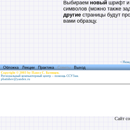
Выбираем
новый
шрифт и 
символов (можно также зад
другие
страницы будут пр
вами образцу.
< Наза
Обложка
Лекции
Практика
Советы
Выход
Copyright © 2003 by Павел С. Батищев.
Региональный компьютерный центр – помощь ССУЗам.
pbatishev@yandex.ru
Сайт со