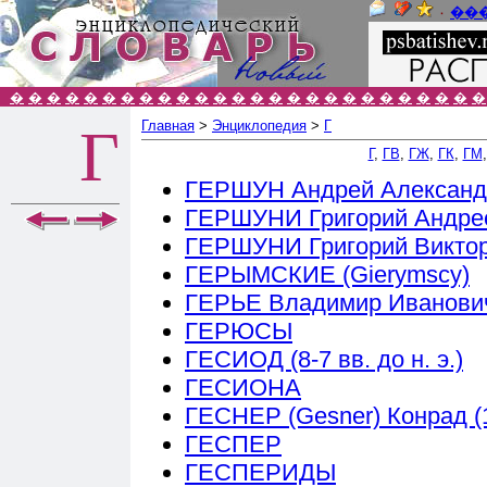
٠
��
�
�
�
�
�
�
�
�
�
�
�
�
�
�
�
�
�
�
�
�
�
�
�
�
�
�
Главная
>
Энциклопедия
>
Г
Г
Г
,
ГВ
,
ГЖ
,
ГК
,
ГМ
ГЕРШУН Андрей Александр
ГЕРШУНИ Григорий Андрее
ГЕРШУНИ Григорий Викторо
ГЕРЫМСКИЕ (Gierymscy)
ГЕРЬЕ Владимир Иванович
ГЕРЮСЫ
ГЕСИОД (8-7 вв. до н. э.)
ГЕСИОНА
ГЕСНЕР (Gesner) Конрад (
ГЕСПЕР
ГЕСПЕРИДЫ