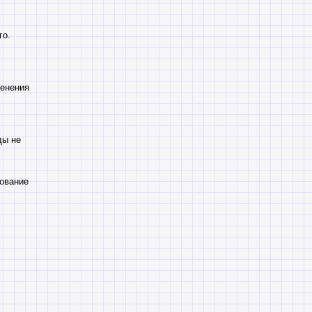
го.
менения
ды не
рование