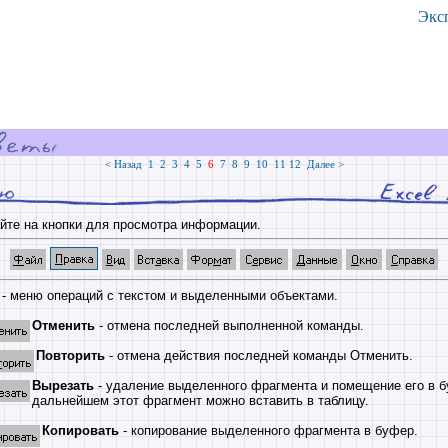
Экс
< Назад
1
2
3
4
5
6
7
8
9
10
11
12
Далее >
йте на кнопки для просмотра информации.
- меню операций с текстом и выделенными объектами.
Отменить
- отмена последней выполненной команды.
Повторить
- отмена действия последней команды Отменить.
Вырезать
- удаление выделенного фрагмента и помещение его в б
дальнейшем этот фрагмент можно вставить в таблицу.
Копировать
- копирование выделенного фрагмента в буфер.