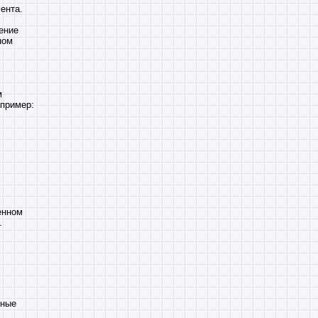
ента.
ение
ном
м
апример:
енном
.
нные