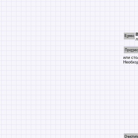
В
л
или сто
Необход