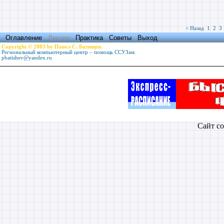
< Назад
1
2
3
Оглавление
Лекции
Практика
Советы
Выход
Copyright © 2003 by Павел С. Батищев.
Региональный компьютерный центр – помощь ССУЗам.
pbatishev@yandex.ru
Сайт со