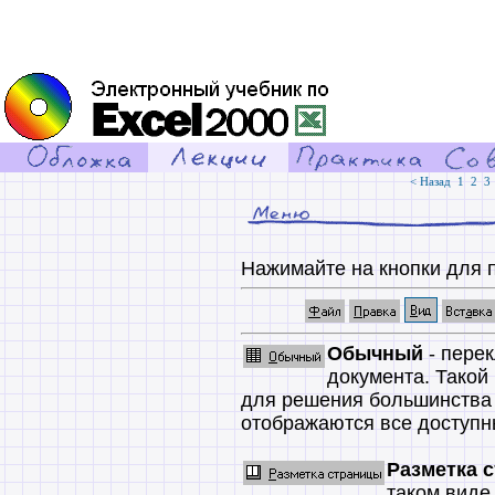
< Назад
1
2
3
Нажимайте на кнопки для 
Обычный
- пере
документа. Такой
для решения большинства 
отображаются все доступн
Разметка 
таком виде,