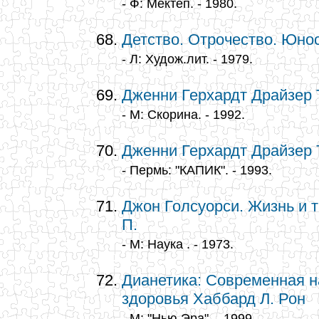
- Ф: Мектеп. - 1980.
Детство. Отрочество. Юнос
- Л: Худож.лит. - 1979.
Дженни Герхардт Драйзер 
- М: Скорина. - 1992.
Дженни Герхардт Драйзер 
- Пермь: "КАПИК". - 1993.
Джон Голсуорси. Жизнь и т
П.
- М: Наука . - 1973.
Дианетика: Современная 
здоровья Хаббард Л. Рон
- М: "Нью Эра". - 1999.