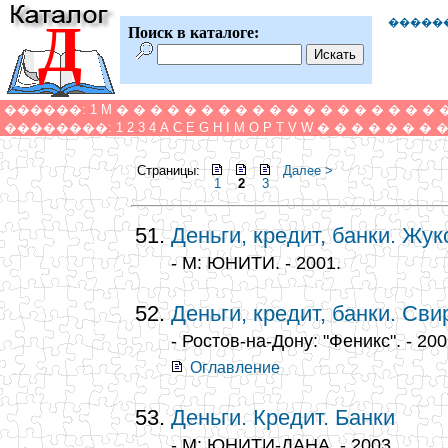
Д
�����
Поиск в каталоге:
������:
1
M
�
�
�
�
�
�
�
�
�
�
�
�
�
�
�
�
�
�
�
��������:
1
2
3
4
A
C
E
G
H
I
M
O
P
T
V
W
�
�
�
�
�
�
�
Страницы:
Далее >
1
2
3
Деньги, кредит, банки. Жук
- М: ЮНИТИ. - 2001.
Деньги, кредит, банки. Св
- Ростов-на-Дону: "Феникс". - 200
Оглавление
Деньги. Кредит. Банки
- М: ЮНИТИ-ДАНА. - 2003.