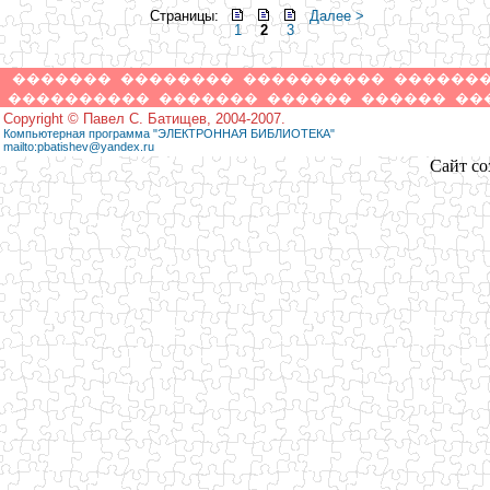
Страницы:
Далее >
1
2
3
�������
��������
����������
������
����������
�������
������
������
��
Copyright © Павел С. Батищев, 2004-2007.
Компьютерная программа "ЭЛЕКТРОННАЯ БИБЛИОТЕКА"
mailto:pbatishev@yandex.ru
Сайт со