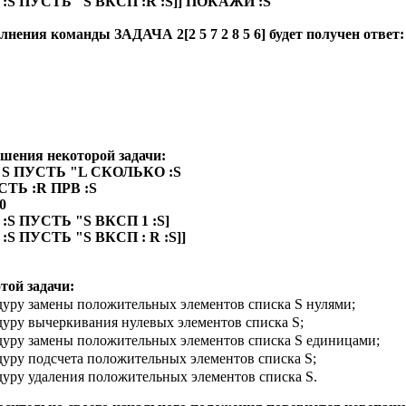
:S ПУСТЬ "S ВКСП :R :S]] ПОКАЖИ :S
лнения команды ЗАДАЧА 2[2 5 7 2 8 5 6] будет получен ответ:
ешения некоторой задачи:
: S ПУСТЬ "L СКОЛЬКО :S
ТЬ :R ПРВ :S
0
:S ПУСТЬ "S ВКСП 1 :S]
:S ПУСТЬ "S ВКСП : R :S]]
той задачи:
дуру замены положительных элементов списка S нулями;
дуру вычеркивания нулевых элементов списка S;
едуру замены положительных элементов списка S единицами;
дуру подсчета положительных элементов списка S;
дуру удаления положительных элементов списка S.