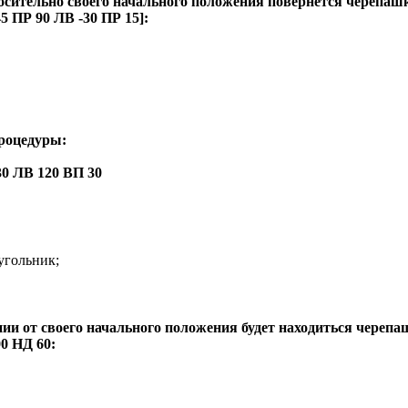
носительно своего начального положения повернется черепаш
 ПР 90 ЛВ -30 ПР 15]:
роцедуры:
30 ЛВ 120 ВП 30
угольник;
ии от своего начального положения будет находиться череп
0 НД 60: