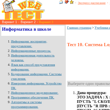
٠
٠
Экспресс-расписание
Вариант 1
٠
Вариант 2
٠
Вариант 3
Главная страница
>
Учебники 
Информатика в школе
Информация: восприятие,
Тест 10. Система Lo
представление.
Информационные процессы.
Информационная деятельность
человека.
Язык как способ представления
информации.
Кодирование информации. Системы
счисления.
Измерение информации. Устройство
Выберите один правильн
ПК.
Дана процедура:
Информационное моделирование.
ЭТО ЗАДАЧА : X :
Программное обеспечение ПК.
ПУСТЬ "L СКОЛЬ
Алгоритмы и системы
[ПУСТЬ "R ПРВ :
программирования.