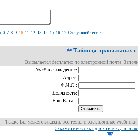
5
6
7
8
9
10
11
12
13
14
15
16
17
Следующий тест >
Таблица правильных о
Высылается бесплатно по электронной почте. Заполни
Учебное заведение:
Адрес:
Ф.И.О.:
Должность:
Ваш E-mail:
Также Вы можете заказать все тесты и электронные учебники 
Закажите компакт-диск сейчас, исполь