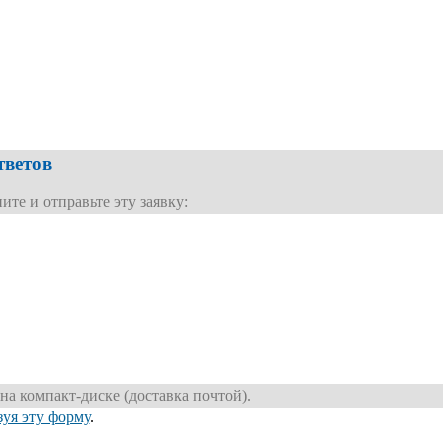
тветов
те и отправьте эту заявку:
на компакт-диске (доставка почтой).
зуя эту форму
.