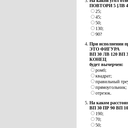
На какой угол от
ПОВТОРИ 5 [ЛВ 45
25;
45;
50;
130;
90?
При исполнении п
ЭТО ФИГУРА
ВП 30 ЛВ 120 ВП 
КОНЕЦ
будет вычерчен:
ромб;
квадрат;
правильный тре
прямоугольник;
отрезок.
На каком расстоян
ВП 30 ПР 90 ВП 10
190;
70;
50;