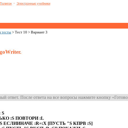
٠
Полигон
Электронные учебники
и тесты
> Тест 10 > Вариант 3
goWriter.
ый ответ. После ответа на все вопросы нажмите кнопку «Готово
 S
КО :S ПОВТОРИ :L
S ЕСЛИИНАЧЕ :R=:X [ПУСТЬ "S КПРВ :S]