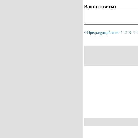
Ваши ответы:
< Предыдущий тест
1
2
3
4