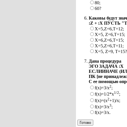
80;
60?
Каковы будут зна
:Z + :X ПУСТЬ "Т 
X=5,Z=6,T=12;
Х=5, Z=6,T=15;
X=6,Z=6,T=15;
X=5,Z=6,T=11;
Х=5, Z=9, Т=15?
Дана процедура
ЭГО ЗАДАЧА :X
ЕСЛИИНАЧЕ (ИЛИ 
ПК [не принадле
С ее помощью опр
2
f(x)=3/x
;
1/2
f(x)=1/2*x
;
2
f(x)=(x
+1)/x;
3
f(x)=3/x
;
f(x)=3/x.