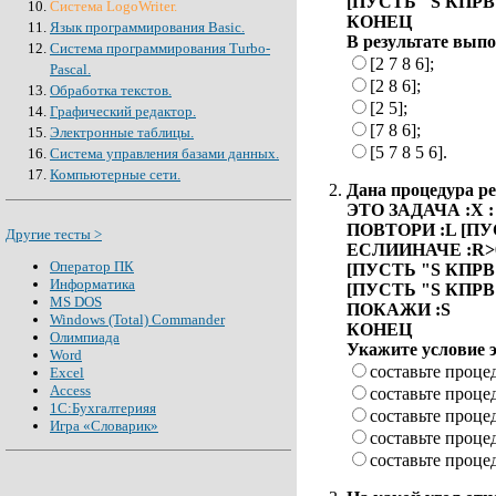
[ПУСТЬ "S КПРВ 
Система LogoWriter.
КОНЕЦ
Язык программирования Basic.
В результате выпо
Система программирования Turbo-
[2 7 8 6];
Pascal.
[2 8 6];
Обработка текстов.
[2 5];
Графический редактор.
[7 8 6];
Электронные таблицы.
[5 7 8 5 6].
Система управления базами данных.
Компьютерные сети.
Дана процедура р
ЭТО ЗАДАЧА :X 
ПОВТОРИ :L [ПУС
Другие тесты >
ЕСЛИИНАЧЕ :R>
Оператор ПК
[ПУСТЬ "S КПРВ 
Информатика
[ПУСТЬ "S КПРВ 
MS DOS
ПОКАЖИ :S
Windows (Total) Commander
КОНЕЦ
Олимпиада
Укажите условие э
Word
составьте проце
Excel
Access
составьте проце
1С:Бухгалтерияя
составьте проц
Игра «Словарик»
составьте проце
составьте проце