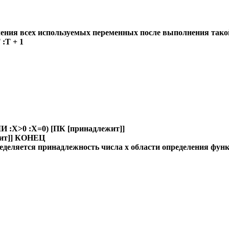
чения всех используемых переменных после выполнения та
:Т + 1
:Х>0 :Х=0) [ПК [принадлежит]]
жит]] КОНЕЦ
еделяется принадлежность числа х области определения фун