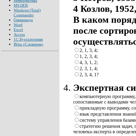
Информатика
MS DOS
4 Козлов, 1952
Windows (Total)
Commander
В каком поряд
Олимпиада
Word
после сортиро
Excel
Access
осуществлятьс
1С:Бухгалтерияя
Игра «Словарик»
2, 1, 3, 4;
1, 2, 3, 4;
4, 3, 1, 2;
2, 3, 1, 4;
2, 3, 4, 1?
Экспертная си
компьютерную программу,
сопоставимые с выводами чел
прикладную программу, со
язык представления знани
систему управления базам
стратегию решения задач,
человека-эксперта в определ