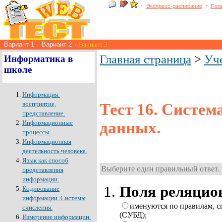
٠
٠
Экспресс-расписание
Пол
Вариант 1
٠
Вариант 2
٠
Вариант 3
Главная страница
>
Уч
Информатика в
школе
Информация:
восприятие,
Тест 16. Систем
представление.
Информационные
данных.
процессы.
Информационная
деятельность человека.
Язык как способ
Выберите один правильный ответ. 
представления
информации.
Поля реляцио
Кодирование
информации. Системы
именуются по правилам, 
счисления.
(СУБД);
Измерение информации.