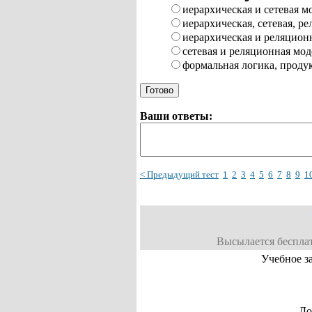
иерархическая и сетевая м
иерархическая, сетевая, р
иерархическая и реляцион
сетевая и реляционная мод
формальная логика, проду
Ваши ответы:
< Предыдущий тест
1
2
3
4
5
6
7
8
9
1
Высылается бесплат
Учебное з
До