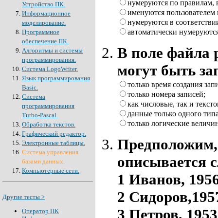
нумеруются по правилам,
Устройство ПК.
именуются пользователем
Информационное
нумеруются в соответстви
моделирование.
автоматически нумеруются
Программное
обеспечение ПК.
В поле файла 
Алгоритмы и системы
программирования.
могут быть за
Система LogoWriter.
Язык программирования
только время создания зап
Basic.
только номера записей;
Система
как числовые, так и текст
программирования
данные только одного типа
Turbo-Pascal.
только логические величи
Обработка текстов.
Графический редактор.
Предположим, 
Электронные таблицы.
Система управления
описывается 
базами данных.
Компьютерные сети.
1 Иванов, 1956
2 Сидоров,195
Другие тесты >
3 Петров, 1953
Оператор ПК